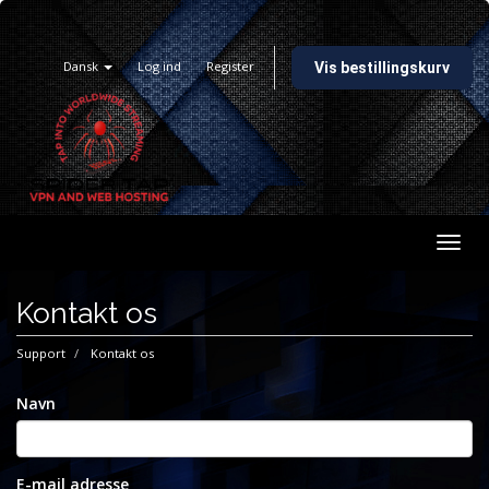
Dansk
Log ind
Register
Vis bestillingskurv
Togg
navig
Kontakt os
Support
Kontakt os
Navn
E-mail adresse