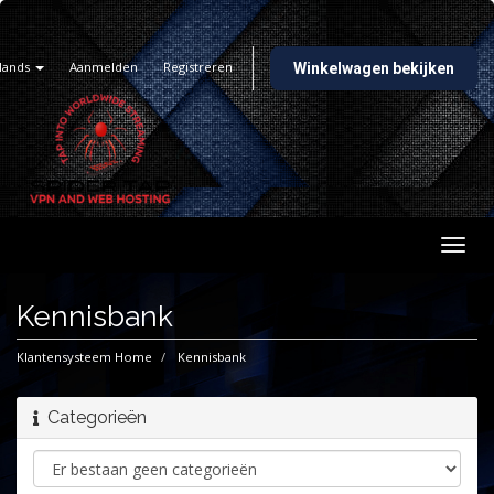
lands
Aanmelden
Registreren
Winkelwagen bekijken
Navig
in-/u
Kennisbank
Klantensysteem Home
Kennisbank
Categorieën